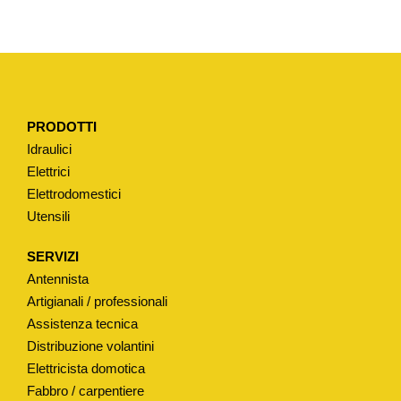
I
A
P
E
R
PRODOTTI
M
Idraulici
I
Elettrici
X
Elettrodomestici
T
Utensili
I
P
SERVIZI
O
Antennista
"
Artigianali / professionali
F
Assistenza tecnica
Distribuzione volantini
I
Elettricista domotica
M
Fabbro / carpentiere
A