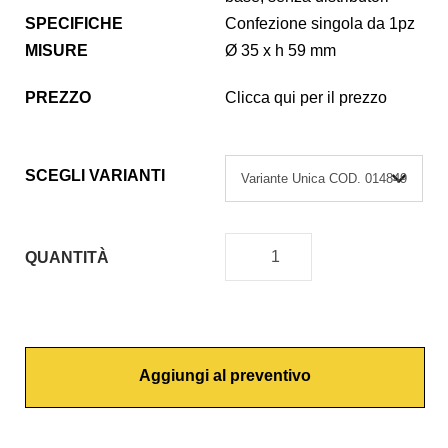
SPECIFICHE
Confezione singola da 1pz
MISURE
Ø 35 x h 59 mm
PREZZO
Clicca qui per il prezzo
SCEGLI VARIANTI
QUANTITÀ
C
A
R
T
Aggiungi al preventivo
U
C
C