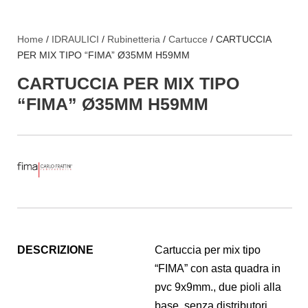
Home
/
IDRAULICI
/
Rubinetteria
/
Cartucce
/ CARTUCCIA
PER MIX TIPO “FIMA” Ø35MM H59MM
CARTUCCIA PER MIX TIPO
“FIMA” Ø35MM H59MM
DESCRIZIONE
Cartuccia per mix tipo
“FIMA” con asta quadra in
pvc 9x9mm., due pioli alla
base, senza distributori