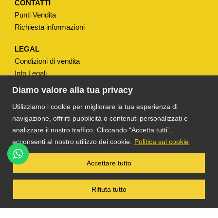
i
CONTATTI
Punti Vendita
t
Richiesta informazioni
à
LEGAL
Condizioni di vendita
Info Legali
Note Legali
Diamo valore alla tua privacy
Privacy
Utilizziamo i cookie per migliorare la tua esperienza di
navigazione, offrirti pubblicità o contenuti personalizzati e
analizzare il nostro traffico. Cliccando “Accetta tutti”,
acconsenti al nostro utilizzo dei cookie.
Politica sui cookie
®
TS DACOM
S.R.L. UNIPERSONALE P. IVA
Accettare tutto
03055900231 © COPYRIGHT 2025 TUTTI I
DIRITTI RISERVATI
Rifiuta tutto