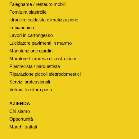
Falegname / restauro mobili
"
Fornitura piastrelle
Ø
Idraulico caldaista climatizzazione
3
Imbianchino
5
Lavori in cartongesso
M
Lucidatore pavimenti in marmo
M
Manutenzione giardini
H
Muratore / impresa di costruzioni
5
Piastrellista / parquettista
9
Riparazione piccoli elettrodomestici
Servizi professionali
M
Vetraio fornitura posa
M
q
AZIENDA
u
Chi siamo
a
Opportunità
n
Marchi trattati
t