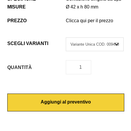
MISURE
Ø 42 x h 80 mm
PREZZO
Clicca qui per il prezzo
SCEGLI VARIANTI
QUANTITÀ
C
A
R
T
Aggiungi al preventivo
U
C
C
I