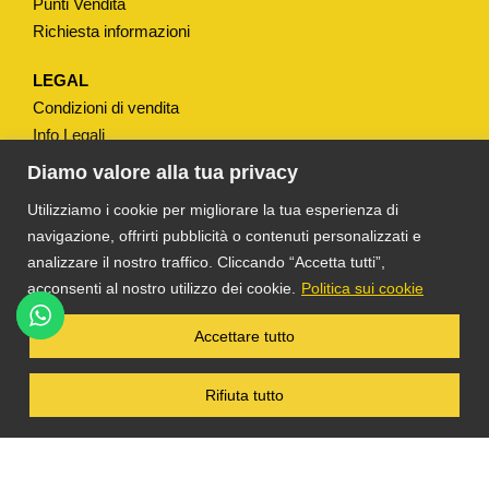
Punti Vendita
a
Richiesta informazioni
n
t
LEGAL
i
Condizioni di vendita
t
Info Legali
à
Note Legali
Diamo valore alla tua privacy
Privacy
Utilizziamo i cookie per migliorare la tua esperienza di
navigazione, offrirti pubblicità o contenuti personalizzati e
analizzare il nostro traffico. Cliccando “Accetta tutti”,
acconsenti al nostro utilizzo dei cookie.
Politica sui cookie
®
TS DACOM
S.R.L. UNIPERSONALE P. IVA
Accettare tutto
03055900231 © COPYRIGHT 2025 TUTTI I
DIRITTI RISERVATI
Rifiuta tutto