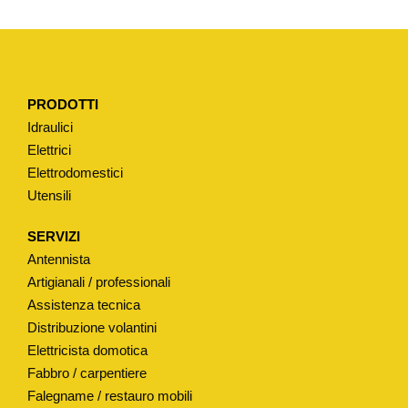
A
P
E
R
PRODOTTI
M
Idraulici
I
Elettrici
X
Elettrodomestici
T
Utensili
I
P
SERVIZI
O
Antennista
"
Artigianali / professionali
F
Assistenza tecnica
Distribuzione volantini
.
Elettricista domotica
L
Fabbro / carpentiere
L
Falegname / restauro mobili
I