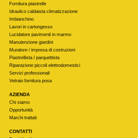
Fornitura piastrelle
F
Idraulico caldaista climatizzazione
R
Imbianchino
A
Lavori in cartongesso
T
Lucidatore pavimenti in marmo
T
Manutenzione giardini
I
Muratore / impresa di costruzioni
N
Piastrellista / parquettista
I
Riparazione piccoli elettrodomestici
Servizi professionali
"
Vetraio fornitura posa
Ø
4
AZIENDA
2
Chi siamo
M
Opportunità
M
Marchi trattati
q
u
CONTATTI