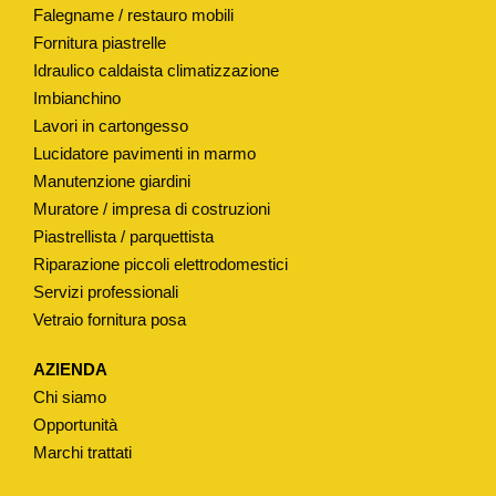
Falegname / restauro mobili
T
Fornitura piastrelle
I
Idraulico caldaista climatizzazione
N
Imbianchino
A
Lavori in cartongesso
"
Lucidatore pavimenti in marmo
Ø
Manutenzione giardini
4
Muratore / impresa di costruzioni
3
Piastrellista / parquettista
M
Riparazione piccoli elettrodomestici
Servizi professionali
M
Vetraio fornitura posa
q
u
AZIENDA
a
Chi siamo
n
Opportunità
t
Marchi trattati
i