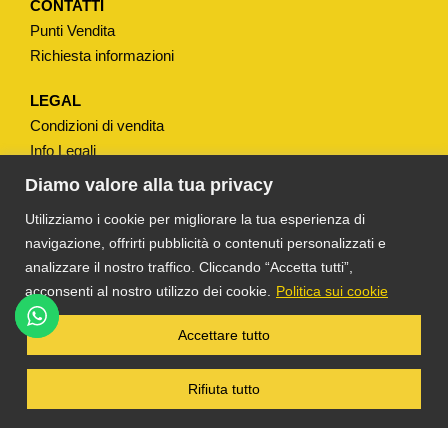
t
CONTATTI
Punti Vendita
à
Richiesta informazioni
LEGAL
Condizioni di vendita
Info Legali
Note Legali
Diamo valore alla tua privacy
Privacy
Utilizziamo i cookie per migliorare la tua esperienza di
navigazione, offrirti pubblicità o contenuti personalizzati e
analizzare il nostro traffico. Cliccando “Accetta tutti”,
acconsenti al nostro utilizzo dei cookie.
Politica sui cookie
®
TS DACOM
S.R.L. UNIPERSONALE P. IVA
Accettare tutto
03055900231 © COPYRIGHT 2025 TUTTI I
DIRITTI RISERVATI
Rifiuta tutto