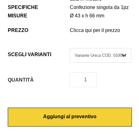
SPECIFICHE
Confezione singola da 1pz
MISURE
Ø 43 x h 66 mm
PREZZO
Clicca qui per il prezzo
SCEGLI VARIANTI
QUANTITÀ
C
A
R
T
Aggiungi al preventivo
U
C
C