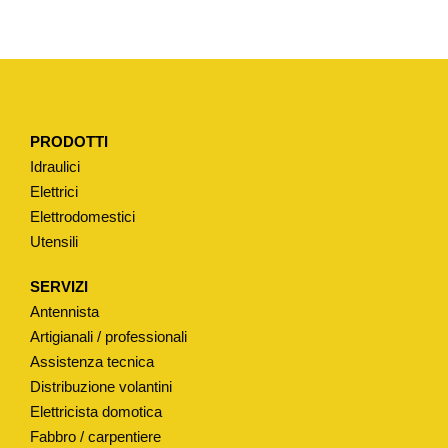
I
A
P
E
R
PRODOTTI
M
Idraulici
I
Elettrici
X
Elettrodomestici
T
Utensili
I
P
SERVIZI
O
Antennista
"
Artigianali / professionali
C
Assistenza tecnica
Distribuzione volantini
R
Elettricista domotica
I
Fabbro / carpentiere
S