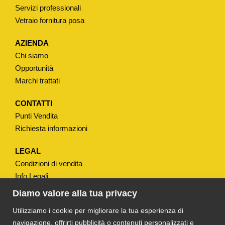
Servizi professionali
Vetraio fornitura posa
AZIENDA
Chi siamo
Opportunità
Marchi trattati
CONTATTI
Punti Vendita
Richiesta informazioni
LEGAL
Condizioni di vendita
Info Legali
Note Legali
Diamo valore alla tua privacy
Privacy
Utilizziamo i cookie per migliorare la tua esperienza di
navigazione, offrirti pubblicità o contenuti personalizzati e