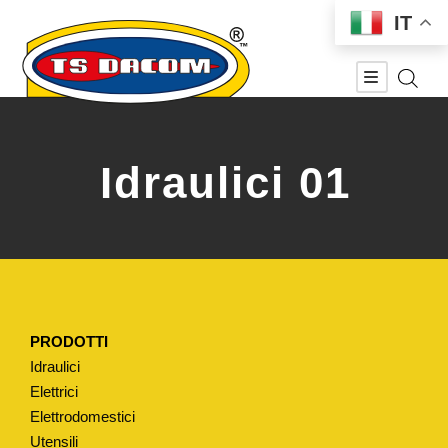
IT
Idraulici 01
PRODOTTI
Idraulici
Elettrici
Elettrodomestici
Utensili