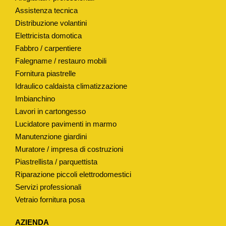
G
Assistenza tecnica
Distribuzione volantini
I
Elettricista domotica
N
Fabbro / carpentiere
O
Falegname / restauro mobili
R
Fornitura piastrelle
I
Idraulico caldaista climatizzazione
"
Imbianchino
M
Lavori in cartongesso
O
Lucidatore pavimenti in marmo
D
Manutenzione giardini
.
Muratore / impresa di costruzioni
"
Piastrellista / parquettista
S
Riparazione piccoli elettrodomestici
Servizi professionali
Q
Vetraio fornitura posa
U
A
AZIENDA