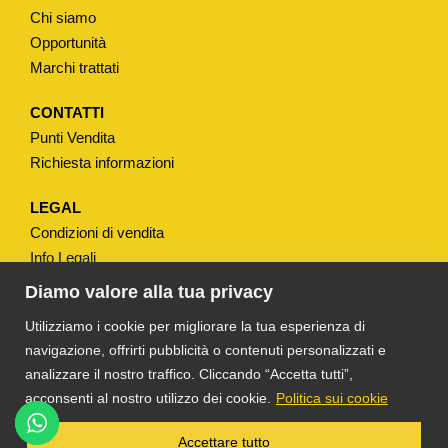
R
Chi siamo
E
Opportunità
"
Marchi trattati
C
O
CONTATTI
Punti Vendita
L
Richiesta informazioni
O
R
LEGAL
E
Condizioni di vendita
C
Info Legali
H
Note Legali
Diamo valore alla tua privacy
A
Privacy
Utilizziamo i cookie per migliorare la tua esperienza di
M
navigazione, offrirti pubblicità o contenuti personalizzati e
P
analizzare il nostro traffico. Cliccando “Accetta tutti”,
A
acconsenti al nostro utilizzo dei cookie.
Politica sui cookie
G
N
®
TS DACOM
S.R.L. UNIPERSONALE P. IVA
Accettare tutto