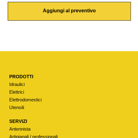
R
Aggiungi al preventivo
I
W
A
T
E
R
T
I
PRODOTTI
P
Idraulici
O
Elettrici
"
Elettrodomestici
P
Utensili
O
Z
SERVIZI
Z
Antennista
I
Artigianali / professionali