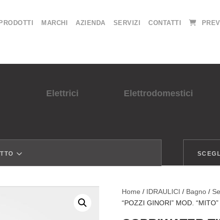
PRODOTTI
MARCHI
AZIENDA
SERVIZI
CONTATTI
PREV
Elettrici
Elettrodomestici
OTTO
SCEGL
Home
/
IDRAULICI
/
Bagno
/
Se
“POZZI GINORI” MOD. “MIT