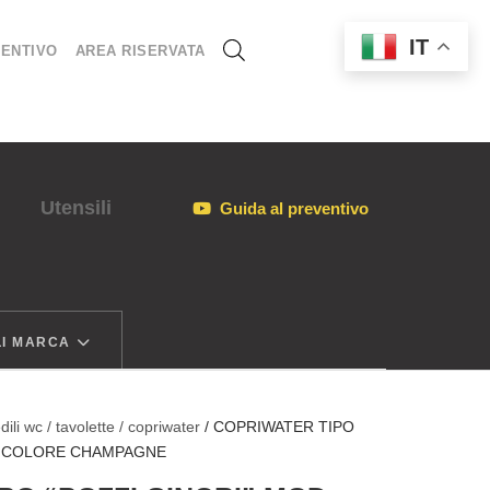
IT
ENTIVO
AREA RISERVATA
Utensili
Guida al preventivo
I MARCA
dili wc / tavolette / copriwater
/ COPRIWATER TIPO
O” COLORE CHAMPAGNE