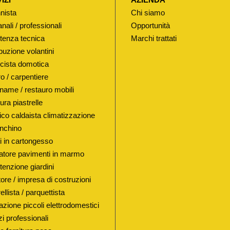
P
nista
Chi siamo
O
anali / professionali
Opportunità
"
tenza tecnica
Marchi trattati
P
buzione volantini
O
ricista domotica
Z
o / carpentiere
Z
name / restauro mobili
I
ura piastrelle
G
lico caldaista climatizzazione
I
nchino
N
i in cartongesso
atore pavimenti in marmo
O
enzione giardini
R
ore / impresa di costruzioni
I
ellista / parquettista
"
azione piccoli elettrodomestici
M
i professionali
O