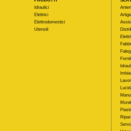
Idraulici
Anten
Elettrici
Artigi
Elettrodomestici
Assis
Utensili
Distri
Elett
Fabbr
Faleg
Fornit
Idrau
Imbia
Lavor
Lucid
Manut
Murat
Piastr
Ripar
Serviz