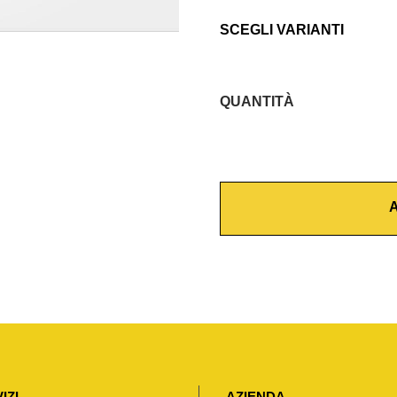
SCEGLI VARIANTI
QUANTITÀ
C
O
P
R
A
I
W
A
T
E
R
T
I
IZI
AZIENDA